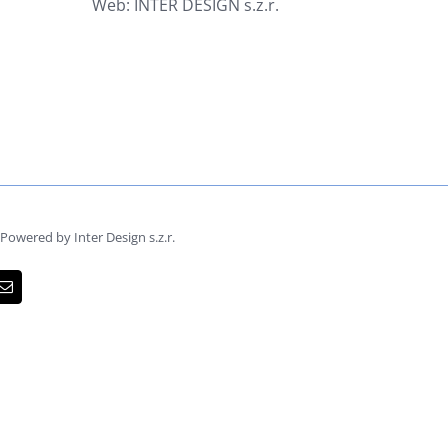
Web:
INTER DESIGN s.z.r.
owered by Inter Design s.z.r.
dIn
Email