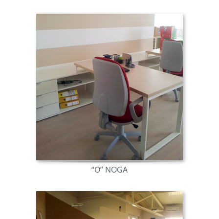
“O” NOGA