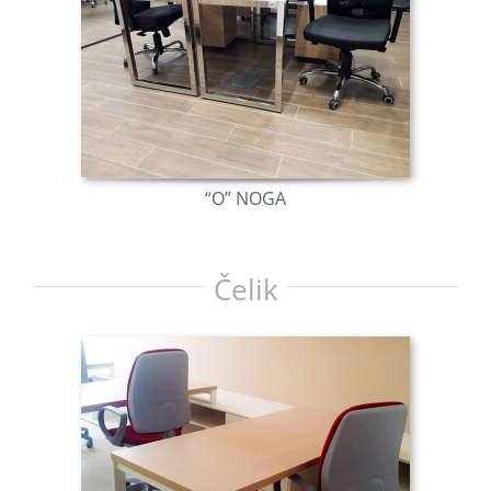
“O” NOGA
Čelik