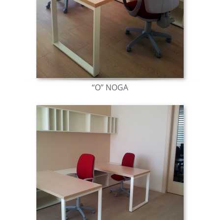
“O” NOGA