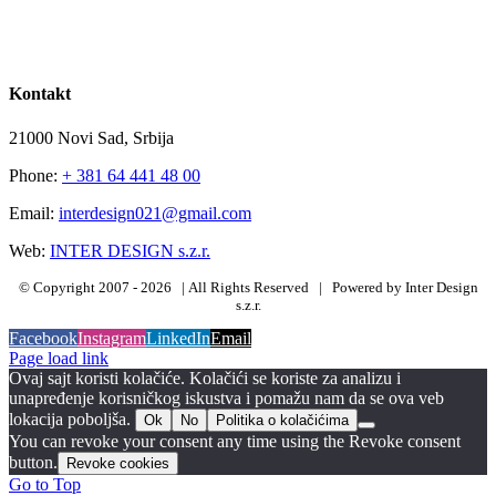
Kontakt
21000 Novi Sad, Srbija
Phone:
+ 381 64 441 48 00
Email:
interdesign021@gmail.com
Web:
INTER DESIGN s.z.r.
© Copyright 2007 -
2026 | All Rights Reserved | Powered by Inter Design
s.z.r.
Facebook
Instagram
LinkedIn
Email
Page load link
Ovaj sajt koristi kolačiće. Kolačići se koriste za analizu i
unapređenje korisničkog iskustva i pomažu nam da se ova veb
lokacija poboljša.
Ok
No
Politika o kolačićima
You can revoke your consent any time using the Revoke consent
button.
Revoke cookies
Go to Top