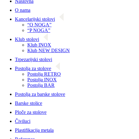
Naslovna
O nama
Kancelarijski stolovi
“O NOGA”
“P NOGA”
Klub stolovi
Klub INOX
Klub NEW DESIGN
Trpezarijski stolovi
Postolja za stolove
Postolja RETRO
Postolja INOX
Postolja BAR
Postolja za barske stolove
Barske stolice
Ploče za stolove
Čiviluci
Plastifikacija metala