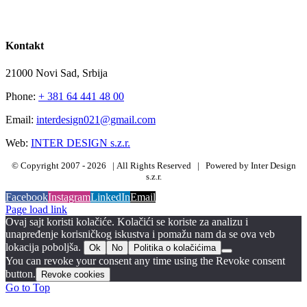
Kontakt
21000 Novi Sad, Srbija
Phone:
+ 381 64 441 48 00
Email:
interdesign021@gmail.com
Web:
INTER DESIGN s.z.r.
© Copyright 2007 -
2026 | All Rights Reserved | Powered by Inter Design
s.z.r.
Facebook
Instagram
LinkedIn
Email
Page load link
Ovaj sajt koristi kolačiće. Kolačići se koriste za analizu i
unapređenje korisničkog iskustva i pomažu nam da se ova veb
lokacija poboljša.
Ok
No
Politika o kolačićima
You can revoke your consent any time using the Revoke consent
button.
Revoke cookies
Go to Top