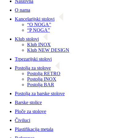
Naslovna
O nama
Kancelarijski stolovi
“O NOGA”
“P NOGA”
Klub stolovi
Klub INOX
Klub NEW DESIGN
Trpezarijski stolovi
Postolja za stolove
Postolja RETRO
Postolja INOX
Postolja BAR
Postolja za barske stolove
Barske stolice
Ploče za stolove
Čiviluci
Plastifikacija metala