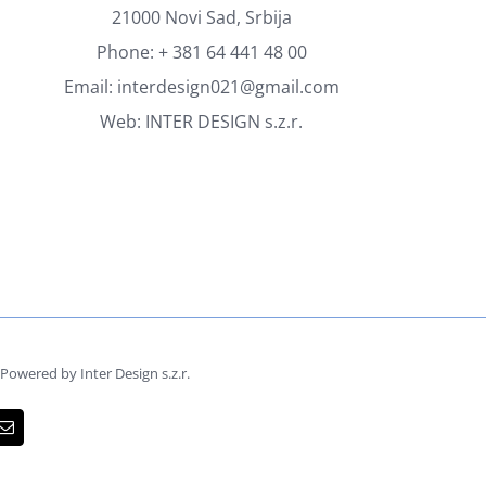
21000 Novi Sad, Srbija
Phone:
+ 381 64 441 48 00
Email:
interdesign021@gmail.com
Web:
INTER DESIGN s.z.r.
owered by Inter Design s.z.r.
dIn
Email