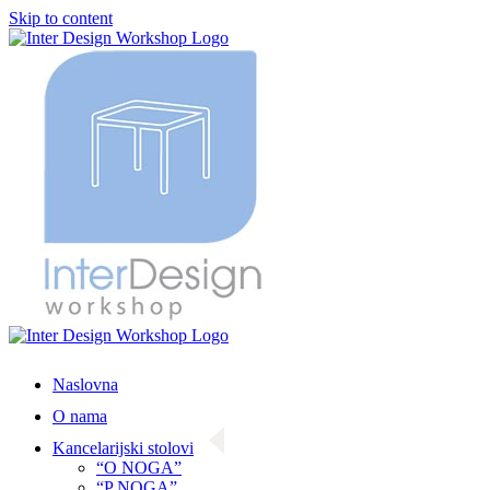
Skip to content
Naslovna
O nama
Kancelarijski stolovi
“O NOGA”
“P NOGA”