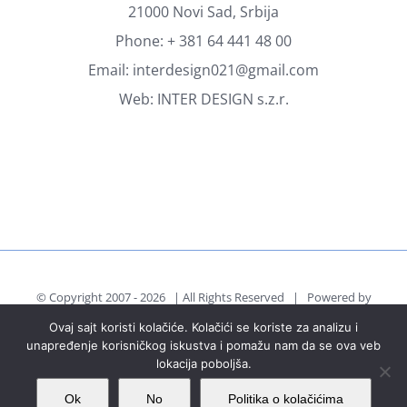
21000 Novi Sad, Srbija
Phone:
+ 381 64 441 48 00
Email:
interdesign021@gmail.com
Web:
INTER DESIGN s.z.r.
© Copyright 2007 -
2026 | All Rights Reserved | Powered by
Inter Design s.z.r.
Ovaj sajt koristi kolačiće. Kolačići se koriste za analizu i
unapređenje korisničkog iskustva i pomažu nam da se ova veb
lokacija poboljša.
Facebook
Instagram
LinkedIn
Email
Ok
No
Politika o kolačićima